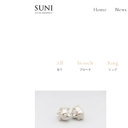
内
Home
News
容
を
ス
キ
ッ
プ
All
brooch
Ring
全て
ブローチ
リング