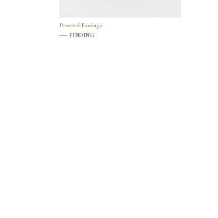
Pierced Earrings
FINDING
前へ
投
稿
の
ペ
ー
ジ
送
り