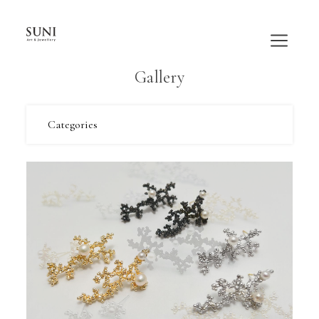
内
容
を
ス
Gallery
キ
ッ
プ
Categories