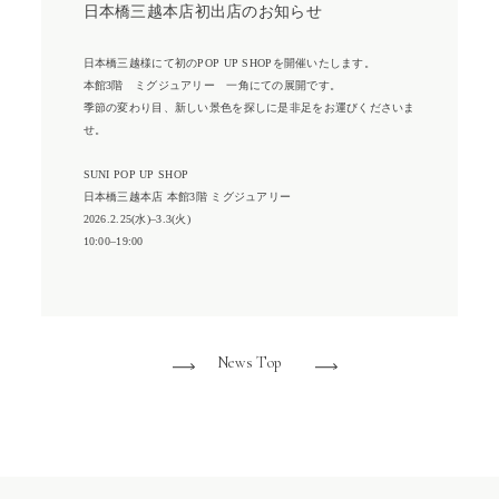
日本橋三越本店初出店のお知らせ
日本橋三越様にて初のPOP UP SHOPを開催いたします。
本館3階 ミグジュアリー 一角にての展開です。
季節の変わり目、新しい景色を探しに是非足をお運びくださいま
せ。
SUNI POP UP SHOP
日本橋三越本店 本館3階 ミグジュアリー
2026.2.25(水)–3.3(火)
10:00–19:00
News Top