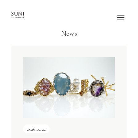
内
容
を
ス
News
キ
ッ
プ
2026.02.22