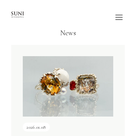
内
容
を
ス
News
キ
ッ
プ
2026.01.08