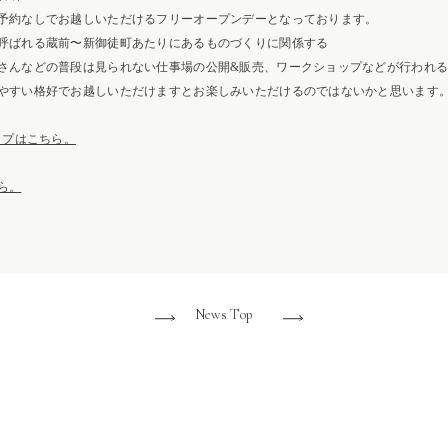
予約なしでお越しいただけるフリーオープンデーとなっております。
呼ばれる蔵前〜新御徒町あたりにあるものづくりに関係する
さんなどの普段は見られない仕事場の公開&販売、ワークショップなどが行われ
やすい格好でお越しいただけますとお楽しみいただけるのではないかと思います
ップはこちら。
ら。
News Top