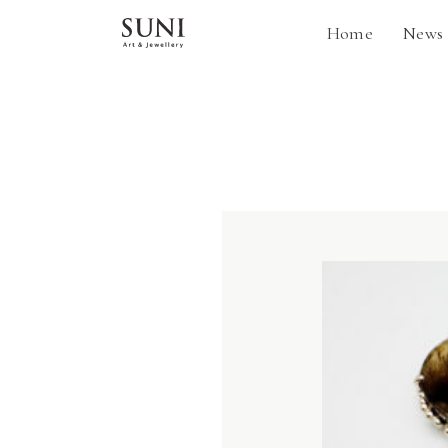
内
Home
News
容
を
ス
キ
ッ
プ